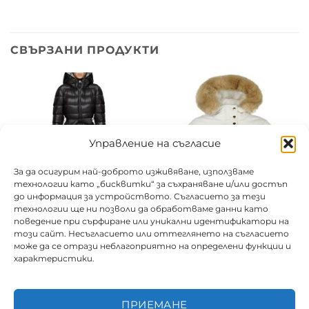
СВЪРЗАНИ ПРОДУКТИ
Управление на съгласие
За да осигурим най-доброто изживяване, използваме
технологии като „бисквитки“ за съхраняване и/или достъп
до информация за устройството. Съгласието за тези
технологии ще ни позволи да обработваме данни като
поведение при сърфиране или уникални идентификатори на
този сайт. Несъгласието или оттеглянето на съгласието
може да се отрази неблагоприятно на определени функции и
Пухено яке дълго/ еко
Пухено яке /късо/
характеристики.
палто дълго
Цена от:
16.00
€
Цена от:
13.50
€
/ 31.29 лв.
/ 26.40 лв.
ПРИЕМАНЕ