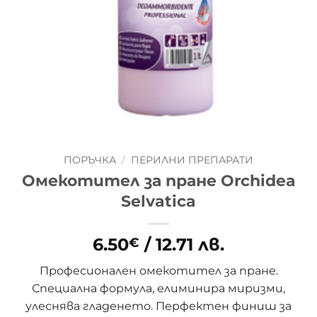
ПОРЪЧКА
/
ПЕРИЛНИ ПРЕПАРАТИ
Омекотител за пране Orchidea
Selvatica
6.50
/ 12.71 лв.
€
Професионален омекотител за пране.
Специална формула, елиминира миризми,
улеснява гладенето. Перфектен финиш за