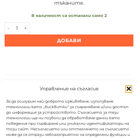
тъканите.
В наличност са останали само 2
количество за Омекотител за пране Orchidea Selvatic
ДОБАВИ
СВЪРЗАНИ ПРОДУКТИ
Управление на съгласие
За да осигурим най-доброто изживяване, използваме
технологии като „бисквитки“ за съхраняване и/или достъп
до информация за устройството. Съгласието за тези
технологии ще ни позволи да обработваме данни като
поведение при сърфиране или уникални идентификатори на
този сайт. Несъгласието или оттеглянето на съгласието
може да се отрази неблагоприятно на определени функции и