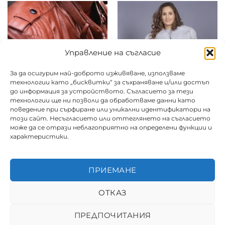
Управление на съгласие
За да осигурим най-доброто изживяване, използваме
технологии като „бисквитки“ за съхраняване и/или достъп
до информация за устройството. Съгласието за тези
технологии ще ни позволи да обработваме данни като
поведение при сърфиране или уникални идентификатори на
този сайт. Несъгласието или оттеглянето на съгласието
може да се отрази неблагоприятно на определени функции и
Яке кожено
Дълъг кожух/палто
характеристики.
Цена от:
24.50
€
Цена от:
35.00
€
/ 47.92 лв.
/ 68.45 лв.
ПРИЕМАНЕ
Срок за почистване
Срок за почистване
ОТКАЗ
ПРЕДПОЧИТАНИЯ