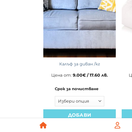
ривки
Калъф за диван /кг
80
€
/ 11.34 лв.
Цена от:
9.00
€
/ 17.60 лв.
Ц
очистване
Срок за почистване
БАВИ
ДОБАВИ