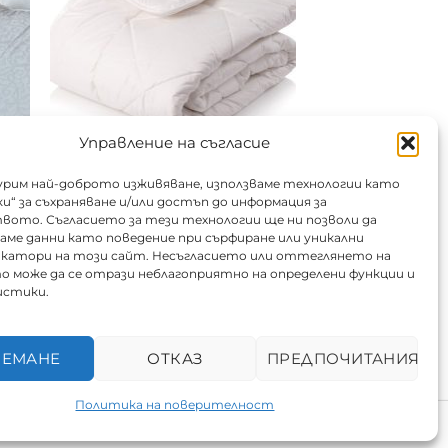
Управление на съгласие
гурим най-доброто изживяване, използваме технологии като
и“ за съхраняване и/или достъп до информация за
Завивка пух над 150 см/бр
ото. Съгласието за тези технологии ще ни позволи да
ме данни като поведение при сърфиране или уникални
Цена от:
22.50
€
/ 44.01 лв.
катори на този сайт. Несъгласието или оттеглянето на
о може да се отрази неблагоприятно на определени функции и
истики.
Срок за почистване
ИЕМАНЕ
ОТКАЗ
ПРЕДПОЧИТАНИЯ
ДОБАВИ
Политика на поверителност
0