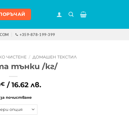
ПОРЪЧАЙ
.COM
+359-878-199-399
КО ЧИСТЕНЕ
/
ДОМАШЕН ТЕКСТИЛ
а тънки /кг/
0
/ 16.62 лв.
€
 за почистване
нки /кг/