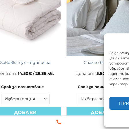
За да оси
„бисквитк
Завивка пух – единична
Спално бельо /кг/
устройств
обработва
ена от:
14.50
€
/ 28.36 лв.
Цена от:
5.80
€
/ 11.34 лв.
идентифи
съгласиет
характер
Срок за почистване
Срок за почистване
ПР
ДОБАВИ
ДОБАВИ