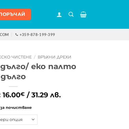
ПОРЪЧАЙ
.COM
+359-878-199-399
СКО ЧИСТЕНЕ
/
ВРЪХНИ ДРЕХИ
 дълго/ еко палто
дълго
:
16.00
/ 31.29 лв.
€
 за почистване