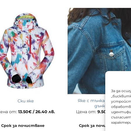
За да оси
„бисквитк
Яке с тънка подплата/
Ски яке
устройств
дънково
обработва
ена от:
13.50
€
/ 26.40 лв.
Цена от:
9.50
€
/ 18.58 лв
идентифи
съгласиет
характер
Срок за почистване
Срок за почистване