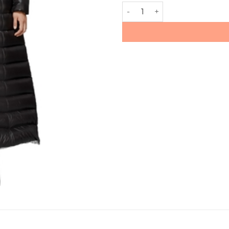
количество за Пухено яке