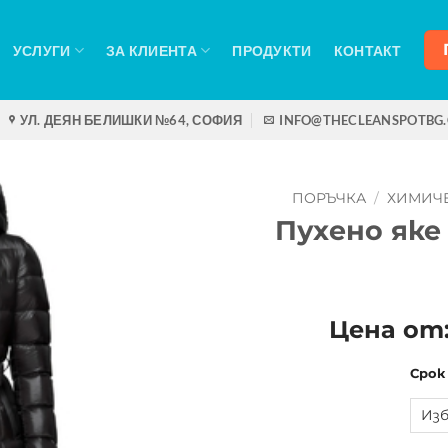
УСЛУГИ
ЗА КЛИЕНТА
ПРОДУКТИ
КОНТАКТ
УЛ. ДЕЯН БЕЛИШКИ №64, СОФИЯ
INFO@THECLEANSPOTBG
ПОРЪЧКА
/
ХИМИЧЕ
Пухено яке
Цена от
Срок