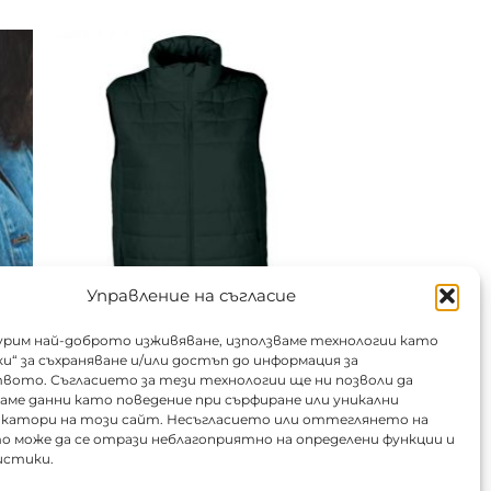
Управление на съгласие
гурим най-доброто изживяване, използваме технологии като
и“ за съхраняване и/или достъп до информация за
Елек пух/ватиран къс
ото. Съгласието за тези технологии ще ни позволи да
ме данни като поведение при сърфиране или уникални
.
Цена от:
11.50
€
/ 22.49 лв.
катори на този сайт. Несъгласието или оттеглянето на
о може да се отрази неблагоприятно на определени функции и
истики.
Срок за почистване