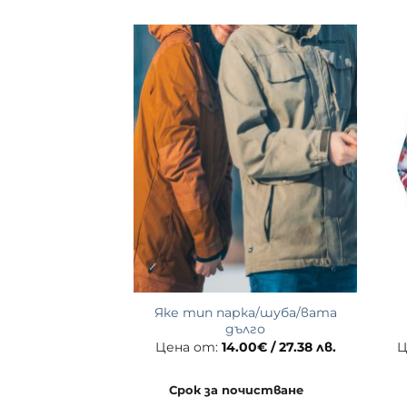
Яке тип парка/шуба/вата
ифер
дълго
.00
€
/ 25.43 лв.
Цена от:
14.00
€
/ 27.38 лв.
Ц
очистване
Срок за почистване