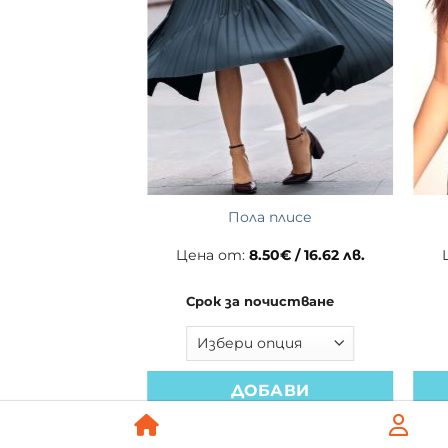
на рокля
Пола плисе
00
€
/ 48.90 лв.
Цена от:
8.50
€
/ 16.62 лв.
очистване
Срок за почистване
БАВИ
ДОБАВИ