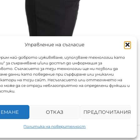
Управление на съгласие
гурим най-доброто изживяване, използваме технологии като
и“ за съхраняване и/или достъп до информация за
с
Пола
ото. Съгласието за тези технологии ще ни позволи да
ме данни като поведение при сърфиране или уникални
.
Цена от:
6.50
€
/ 12.71 лв.
катори на този сайт. Несъгласието или оттеглянето на
о може да се отрази неблагоприятно на определени функции и
истики.
Срок за почистване
ИЕМАНЕ
ОТКАЗ
ПРЕДПОЧИТАНИЯ
ДОБАВИ
Политика на поверителност
0