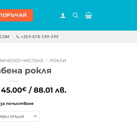
ПОРЪЧАЙ
.COM
+359-878-199-399
МИЧЕСКО ЧИСТЕНЕ
/
РОКЛИ
бена рокля
:
45.00
/ 88.01 лв.
€
 за почистване
рокля