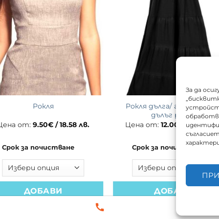
За да оси
„бисквитк
Рокля дълга/ гащеризон 
Рокля
устройств
дълъг ръкав
обработва
Цена от:
9.50
€
/ 18.58 лв.
Цена от:
12.00
€
/ 23.47 лв
идентифи
съгласиет
характер
Срок за почистване
Срок за почистване
ПР
ДОБАВИ
ДОБАВИ