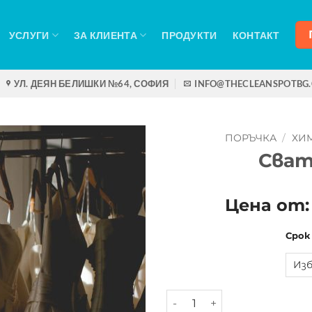
УСЛУГИ
ЗА КЛИЕНТА
ПРОДУКТИ
КОНТАКТ
УЛ. ДЕЯН БЕЛИШКИ №64, СОФИЯ
INFO@THECLEANSPOTBG
ПОРЪЧКА
/
ХИ
Сват
Цена от
Срок
количество за Сватбена 