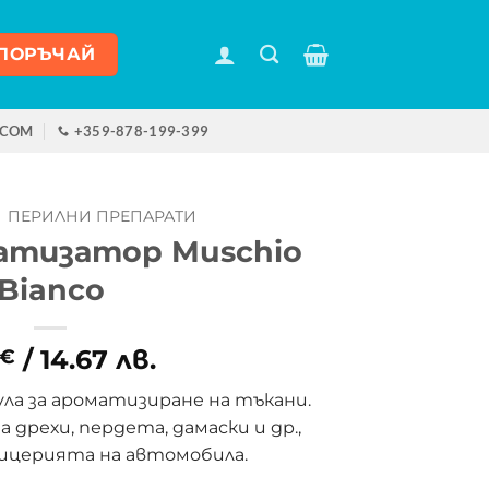
ПОРЪЧАЙ
.COM
+359-878-199-399
ПЕРИЛНИ ПРЕПАРАТИ
атизатор Muschio
Bianco
/ 14.67 лв.
€
ла за ароматизиране на тъкани.
дрехи, пердета, дамаски и др.,
пицерията на автомобила.