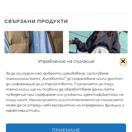
СВЪРЗАНИ ПРОДУКТИ
Управление на съгласие
За да осигурим най-доброто изживяване, използваме
технологии като „бисквитки“ за съхраняване и/или достъп
до информация за устройството. Съгласието за тези
технологии ще ни позволи да обработваме данни като
поведение при сърфиране или уникални идентификатори на
този сайт. Несъгласието или оттеглянето на съгласието
може да се отрази неблагоприятно на определени функции и
Елек /пух/ватиран
Спортен панталон/
характеристики.
дълъг
клин
Цена от:
12.50
€
Цена от:
6.50
€
/ 24.45 лв.
/ 12.71 лв.
ПРИЕМАНЕ